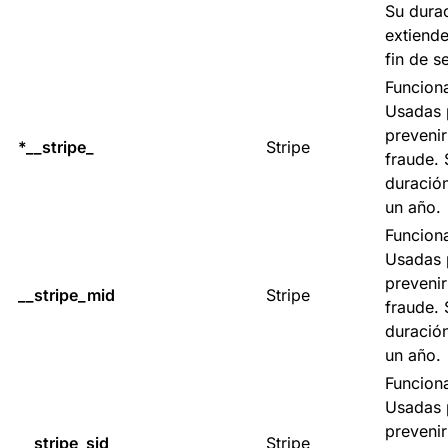
Su dura
extiende
fin de s
Funciona
Usadas 
prevenir
*__stripe_
Stripe
fraude. 
duració
un año.
Funciona
Usadas 
prevenir
__stripe_mid
Stripe
fraude. 
duració
un año.
Funciona
Usadas 
prevenir
__stripe_sid
Stripe