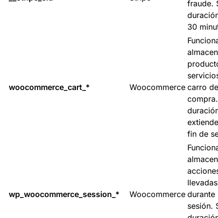
fraude. 
duració
30 minu
Funciona
almacen
product
servicio
woocommerce_cart_*
Woocommerce
carro de
compra.
duració
extiende
fin de s
Funciona
almacen
accione
llevada
wp_woocommerce_session_*
Woocommerce
durante 
sesión. 
duració