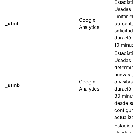
Estadíst
Usadas 
limitar e
Google
_utmt
porcent
Analytics
solicitu
duració
10 minut
Estadíst
Usadas 
determi
nuevas 
Google
o visitas
_utmb
Analytics
duració
30 minu
desde s
configu
actualiz
Estadíst
Usadas 