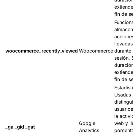
extiende
fin de s
Funciona
almacen
accione
llevada
woocommerce_recently_viewed
Woocommerce
durante 
sesión. 
duració
extiende
fin de s
Estadíst
Usadas 
distingui
usuarios
la activ
Google
web y li
_ga _gid _gat
Analytics
porcent