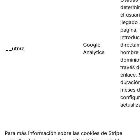
determi
el usuar
llegado 
página,
introdu
Google
directam
_ _utmz
Analytics
nombre
dominio
través d
enlace. 
duració
meses d
configu
actualiz
Para más información sobre las cookies de Stripe