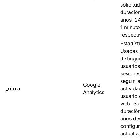
solicitu
duració
años, 2
1 minuto
respect
Estadíst
Usadas 
distingui
usuarios
sesiones
seguir l
Google
_utma
activida
Analytics
usuario 
web. Su
duració
años de
configu
actualiz